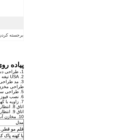
برجسته کردن
پیاده روی Dycon پشت کف اسکرابر با تمیز کردن پد مناسب بر
1، طراحی دسته قابل تنظیم، اپراتور همیشه می توانید پیدا کردن موقعیت کاری راحت؛
2. USA تیغه لاستیکی
3. مد طراحی جمع و جور، سبک و انعطاف پذیر، آسان
طراحی مخزن 4. جاذبه های باز، آسان برای نصب باتری، مناسب برای خدمات پس
5. طراحی سر و صدای کم، محیط زیست محافظت می کند.
6. نصب فیوز تنظیم مجدد در پشت مخزن راه حل آسان برای عملیات خود را.
7. زاویه با کهنه پاک کردن با فشار دادن به طبقه قابل تنظیم است
اتاق 8. انتظار، یک میدان بزرگ، کارخانه سوپر مارکت و دیگر کاربردها، برای پاسخگویی به نیازهای مختلف محیط زیست است.
اتاق 9. انتظار، یک میدان بزرگ، کارخانه سوپر مارکت و دیگر کاربردها، برای پاسخگویی به نیازهای مختلف محیط زیست است.
10. مخازن آب ظرفیت بزرگ
مدل
قلم مو قطر. 
با کهنه پاک 