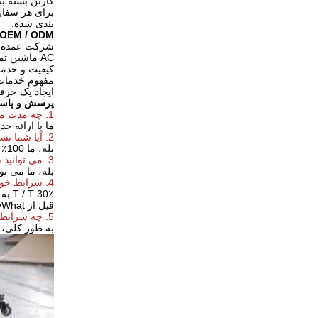
کارتن بسته بن
برای هر سفار
بندی شده.
OEM / ODM
شرکت عمده تو
AC ماشین تمیز کردن کف کابل، کف ماشین برق، سوار بر سبد خرید گرد و غبار و غیره است که پایدار ترین
کیفیت و خدما
مفهوم خدمات 
ایجاد یک حرف
پرسش و پاس
1. چه مدت می کف دوره گارانتی اسکرابر خود را؟
ما با ارائه 
2. آیا شما تست تمام محصولات خود را قبل از تحویل؟
بله، ما 100٪ تست قبل از تحویل
3. می توانید شما را در تولید با توجه به سفارشی؟
بله، ما می توا
4. شرایط خود را پرداخت چیست؟
T / T 30٪ به عنوان سپرده و 70٪ قبل از تحویل. ما به شما عکس از محصولات و بسته های نشان
قبل از yWhat شرایط خود را از تحویل است؟ OU پرداخت تعادل.
5. چه شرایط خود را از بسته بندی است.
به طور کلی، م