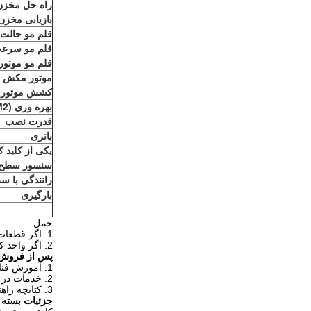
راه حل مخزن 
بازیابی مخزن 
قلم مو حالت 
قلم مو سرعت 
قلم مو موتور (
موتور مکش (W)
کشش موتور
بهره وری (M2 / ساعت)
قدرت نصب
باتری
یکی از کلید ک
سنسور سطح 
رانندگی با س
بارگیری
حمل
1. اگر قطعات یدکی، نشان می دهد برای ارائه از طریق هوا و بیان
2. اگر واحد کلی، نشان می دهد به ارائه توسط هوا .cause وزن سنگین است.
پس از فروش
1. آموزش فناوری.
2. خدمات در خارج از کشور قابل دوام.
3. کتابچه راهنمای کاربر فراهم می کند.
جزئیات بسته 