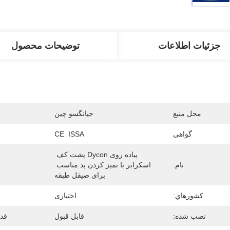
جزئیات اطلاعات
توضیحات محصول
محل منبع
جیانگسو چین
گواهی
CE  ISSA
پیاده روی Dycon پشت کف 
نام:
اسکرابر با تمیز کردن پد مناسب 
برای صیقل طبقه
کشورهاي:
اختیاری
نصب شده:
قابل قبول
قد