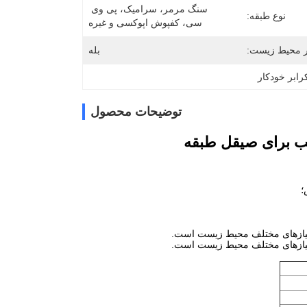
سنگ مرمر، سرامیک، پی وی 
نوع طبقه:
سی، کفپوش اپوکسی و غیره
ر محیط زیست:
بله
ابر خودکار
توضیحات محصول