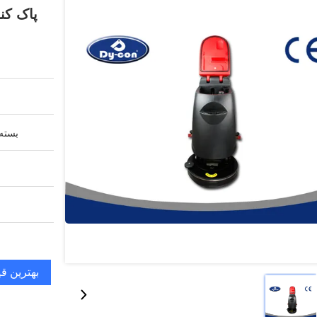
پاک کن
بسته 
بهترین ق