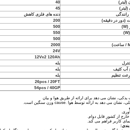
(لیتر)
40
(لیتر)
45
رانندگی
دنده های فلزی کاهش
(دور در دقیقه)
200
W)
500
550
500
2000
24V
12Vx2 120Ah
نترل
بله
آب کثیف
بله
رعت تنظیم
بله
26pcs / 20FT
54pcs / 40GP
بندی: