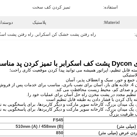
استفاده:
تمیز کردن کف سخت
Materixl:
پلاستیک
دوستدا
:
راه رفتن پشت خشک کن اسکرابر
, 
راه رفتن پشت اسکر
ای صیقل طبقه
 از فروش؛
FS45
(میلی متر)
510mm (A) / 458mm (B)
کردن عرض (میلی متر)
850